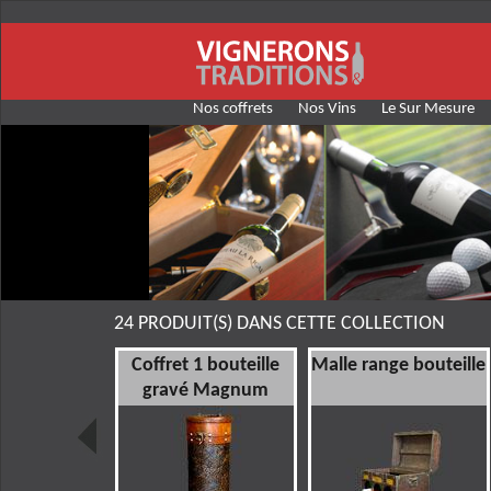
Nos coffrets
Nos Vins
Le Sur Mesure
24 PRODUIT(S) DANS CETTE COLLECTION
e 1 bouteille
Coffret 1 bouteille
Malle range bouteille
tressé
gravé Magnum