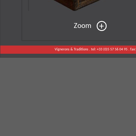
Zoom
Vignerons & Traditions . tel: +33 (0)5 57 56 04 95 . fax